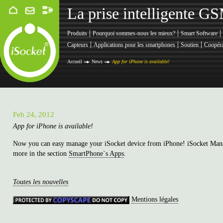
La prise intelligente G
|
|
|
Produits
Pourquoi sommes-nous les mieux?
Smart Software
|
|
|
Capteurs
Applications pour les smartphones
Soutien
Coopéra
Accueil
News
App for iPhone is available!
Feb 24, 2012
App for iPhone is available!
Now you can easy manage your iSocket device from iPhone! iSocket Manage
more in the section
SmartPhone`s Apps
.
Toutes les nouvelles
Mentions légales