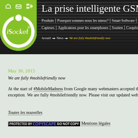
La prise intelligente G
|
|
|
Produits
Pourquoi sommes-nous les mieux?
Smart Software
|
|
|
Capteurs
Applications pour les smartphones
Soutien
Coopéra
Accueil
News
We are fully #mobilefriendly now
May 30, 2015
We are fully #mobilefriendly now
At the start of
#MobileMadness
from Google many webmasters accepted the
exception. We are fully #mobilefriendly now. Please visit our updated we
Toutes les nouvelles
Mentions légales