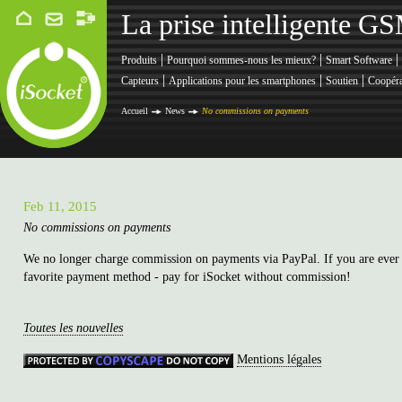
La prise intelligente G
|
|
|
Produits
Pourquoi sommes-nous les mieux?
Smart Software
|
|
|
Capteurs
Applications pour les smartphones
Soutien
Coopéra
Accueil
News
No commissions on payments
Feb 11, 2015
No commissions on payments
We no longer charge commission on payments via PayPal. If you are ever
favorite payment method - pay for iSocket without commission!
Toutes les nouvelles
Mentions légales