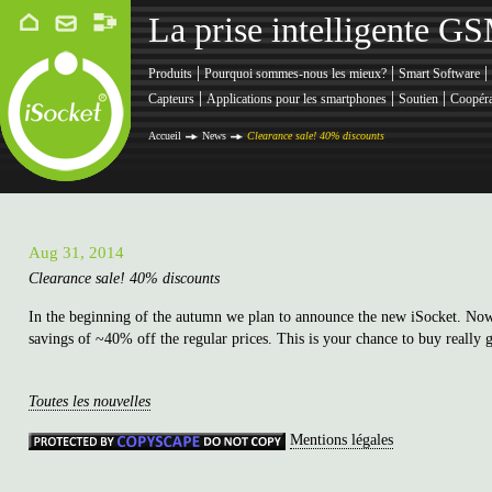
La prise intelligente G
|
|
|
Produits
Pourquoi sommes-nous les mieux?
Smart Software
|
|
|
Capteurs
Applications pour les smartphones
Soutien
Coopéra
Accueil
News
Clearance sale! 40% discounts
Aug 31, 2014
Clearance sale! 40% discounts
In the beginning of the autumn we plan to announce the new iSocket. Now 
savings of ~40% off the regular prices. This is your chance to buy really gr
Toutes les nouvelles
Mentions légales